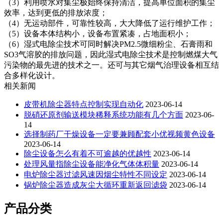
（3）利用喷水对集尘极始终保持清洁，提高单位面积的集尘
效率，达到更低的排放浓度；
（4）无运动部件，可靠性较高，大大降低了运行维护工作；
（5）设备本体结构小，设备布置紧凑，占地面积小；
（6）湿式电除尘技术可同时解决PM2.5微细粉尘、石膏雨和
SO3气溶胶的排放问题，因此湿式电除尘技术是控制燃煤大气
污染物的最先进的技术之一。还可与其它烟气治理设备相互结
合多样化设计。
相关新闻
皮带机除尘器特点控制实现自动化
2023-06-14
脱硝还原剂输送模块稀释系统功能有几个方面
2023-06-
14
选择制药厂干燥设备一定要兼顾配套小优视频黄色设备
2023-06-14
除尘设备怎么有着不可逾越的优越性
2023-06-14
处理风量指除尘设备能净化气体体积量
2023-06-14
电炉除尘器过滤风速因烟尘特性不同设定
2023-06-14
锅炉除尘器造成灰尘大循环重新返回滤袋
2023-06-14
产品分类