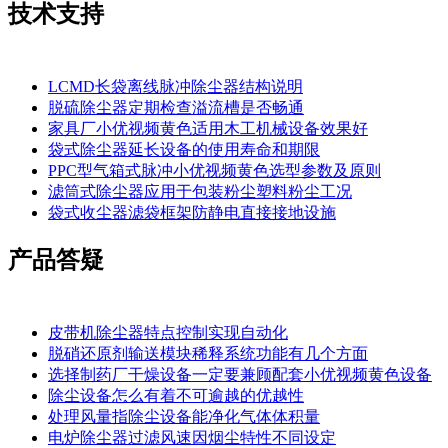
技术支持
LCMD长袋离线脉冲除尘器结构说明
脱硫除尘器定期检查溢流槽是否畅通
家具厂小优视频黄色适用木工机械设备效果好
袋式除尘器延长设备的使用寿命和期限
PPC型气箱式脉冲小优视频黄色选型参数及原则
滤筒式除尘器应用于包装粉尘塑料粉尘工况
袋式收尘器滤袋框架防静电直接接地设施
产品答疑
皮带机除尘器特点控制实现自动化
脱硝还原剂输送模块稀释系统功能有几个方面
选择制药厂干燥设备一定要兼顾配套小优视频黄色设备
除尘设备怎么有着不可逾越的优越性
处理风量指除尘设备能净化气体体积量
电炉除尘器过滤风速因烟尘特性不同设定