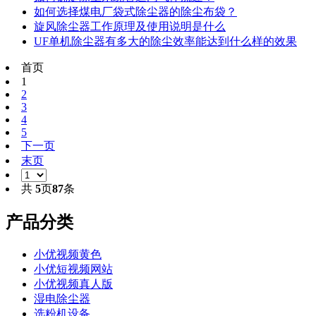
如何选择煤电厂袋式除尘器的除尘布袋？
旋风除尘器工作原理及使用说明是什么
UF单机除尘器有多大的除尘效率能达到什么样的效果
首页
1
2
3
4
5
下一页
末页
共
5
页
87
条
产品分类
小优视频黄色
小优短视频网站
小优视频真人版
湿电除尘器
选粉机设备