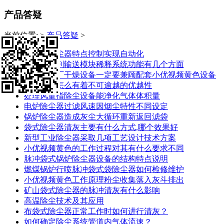
产品答疑
当前位置:
>
产品答疑
>
皮带机除尘器特点控制实现自动化
脱硝还原剂输送模块稀释系统功能有几个方面
选择制药厂干燥设备一定要兼顾配套小优视频黄色设备
除尘设备怎么有着不可逾越的优越性
处理风量指除尘设备能净化气体体积量
电炉除尘器过滤风速因烟尘特性不同设定
锅炉除尘器造成灰尘大循环重新返回滤袋
袋式除尘器清灰主要有什么方式,哪个效果好
新型工业除尘器采取几项工艺设计技术方案
小优视频黄色的工作过程对其有什么要求不同
脉冲袋式锅炉除尘器设备的结构特点说明
燃煤锅炉行喷脉冲袋式袋除尘器如何检修维护
小优视频黄色工作原理粉尘收集落入灰斗排出
矿山袋式除尘器的脉冲清灰有什么影响
高温除尘技术及其应用
布袋式除尘器正常工作时如何进行清灰？
如何确定除尘系统管道内气体流速？