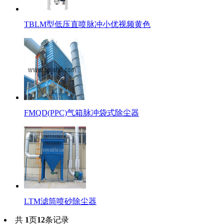
TBLM型低压直喷脉冲小优视频黄色
FMQD(PPC)气箱脉冲袋式除尘器
LTM滤筒喷砂除尘器
共
1
页
12
条记录