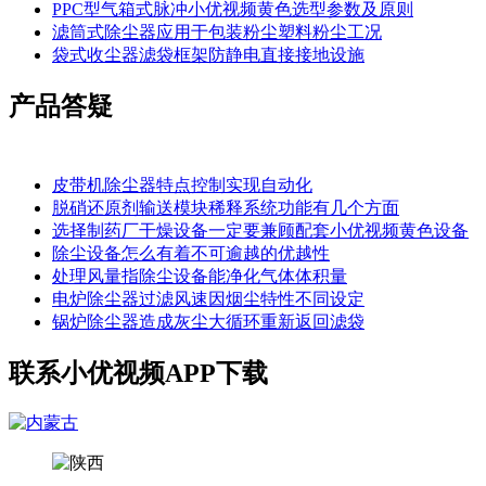
PPC型气箱式脉冲小优视频黄色选型参数及原则
滤筒式除尘器应用于包装粉尘塑料粉尘工况
袋式收尘器滤袋框架防静电直接接地设施
产品答疑
皮带机除尘器特点控制实现自动化
脱硝还原剂输送模块稀释系统功能有几个方面
选择制药厂干燥设备一定要兼顾配套小优视频黄色设备
除尘设备怎么有着不可逾越的优越性
处理风量指除尘设备能净化气体体积量
电炉除尘器过滤风速因烟尘特性不同设定
锅炉除尘器造成灰尘大循环重新返回滤袋
联系小优视频APP下载