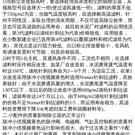
1)当粉尘浓度较高时，要选择处理高浓度粉尘的袋除尘器，其
规格型号应选择大一些(使过滤风速低一些)，滤料的厚度不低
于550g/m2为宜；当烟气温度较高时，应选择耐高温滤料。针
对不同情况，采取合理的清灰周期，不仅可提高除尘效率，而
且也可提高滤袋的运用寿命。就目前水泥厂对滤料的运用情况
看，第3代滤料(以涤纶针刺毡为代表)价格较低、应用较多，
在少数新建企业已选用第4代滤料(以覆膜滤料和褶式滤筒为代
表)，其优点是运行阻力较低、出口粉尘排放量较小，在风机
有调速装置时可节能，但其价格较高。
2)对于同1台主机，其通风条件不同，工况也不相同，在选择
滤料时应作相应改变。如某厂在改造前，水泥磨尾废气温度有
时达160℃，涤纶针刺毡寿命为3～6个月；为适应工况，在第1
次改造采用脉冲小优视频黄色时选用Nomax针刺毡滤料，其效
果较好；由于水泥磨通风量的增大，水泥磨尾废气温度降至
130℃以下，在以后的除尘改造中选用600g/m2涤纶针刺毡滤
料，滤袋寿命达24个月以上()。由于600g/m2涤纶针刺毡滤料
的价格不足Nomax针刺毡滤料的1/5，而运用寿命相当，其滤
料投资费用下降3/4(考虑到加工费和袋圈材料等)。
二.小配件的质量影响除尘器的正常运行
脉冲小优视频黄色的脉冲阀、电磁阀、气缸及控制柜的质量对
脉冲小优视频黄色运行影响也很大。由于过去将之看作“小配
件”，未引起运用厂的重视，常常影响脉冲小优视频黄色的运